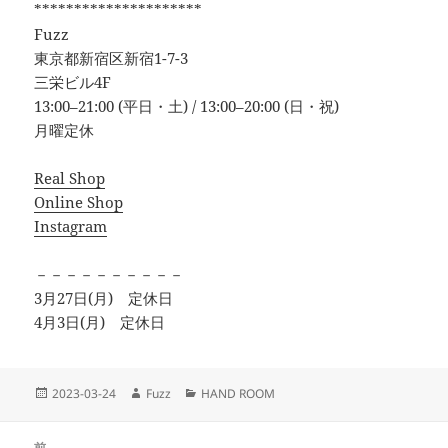
*********************
Fuzz
東京都新宿区新宿1-7-3
三栄ビル4F
13:00–21:00 (平日・土) / 13:00–20:00 (日・祝)
月曜定休
Real Shop
Online Shop
Instagram
－－－－－－－－－－
3月27日(月) 定休日
4月3日(月) 定休日
投
2023-03-24
作
Fuzz
カ
HAND ROOM
稿
成
テ
日:
者
ゴ
投
前
リ