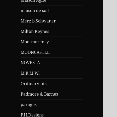
Maison Agile
maison de soil
Merz b.Schwanen
Milton Keynes
Montmorency
MOONCASTLE
NOVESTA
M.R.M.W.
Ordinary fits
Padmore & Barnes
parages
P.H.Designs