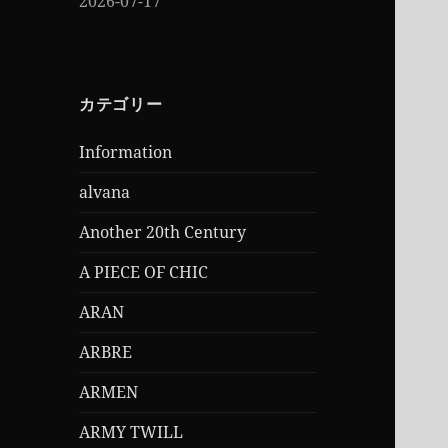
2026-07-17
カテゴリー
Information
alvana
Another 20th Century
A PIECE OF CHIC
ARAN
ARBRE
ARMEN
ARMY TWILL