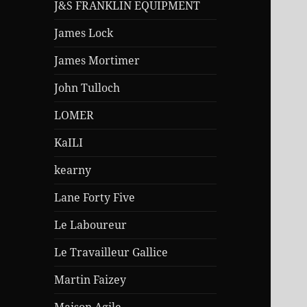
J&S FRANKLIN EQUIPMENT
James Lock
James Mortimer
John Tulloch
LOMER
KaILI
kearny
Lane Forty Five
Le Laboureur
Le Travailleur Gallice
Martin Faizey