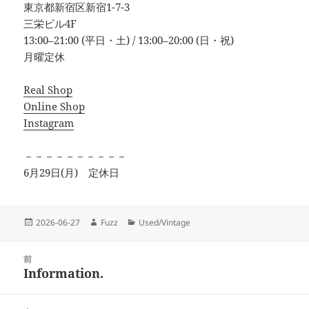
東京都新宿区新宿1-7-3
三栄ビル4F
13:00–21:00 (平日・土) / 13:00–20:00 (日・祝)
月曜定休
Real Shop
Online Shop
Instagram
－－－－－－－－－－
6月29日(月) 定休日
投
2026-06-27
作
Fuzz
カ
Used/Vintage
稿
成
テ
日:
者
ゴ
投
前
リ
稿
Information.
ー
前
ナ
の
ビ
投