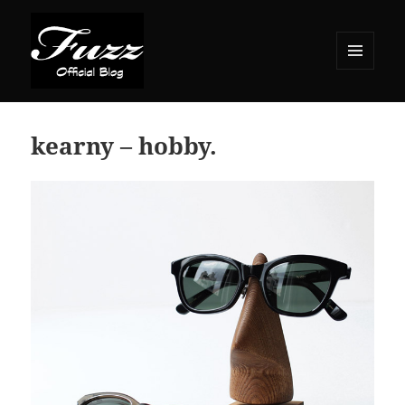
メニュ
ーとウ
ィジェ
ット
kearny – hobby.