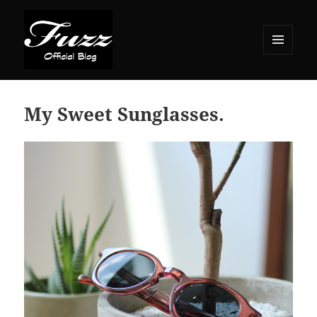
メニュ
ーとウ
ィジェ
ット
My Sweet Sunglasses.