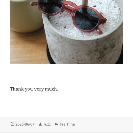
Thank you very much.
投
2025-06-07
作
Fuzz
カ
Tea Time
稿
成
テ