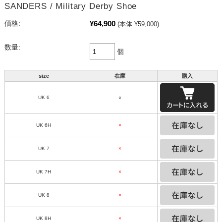
SANDERS / Military Derby Shoe
¥64,900
価格:
(本体 ¥59,000)
数量:
個
size
在庫
購入
UK 6
○
UK 6H
×
UK 7
×
UK 7H
×
UK 8
×
UK 8H
×