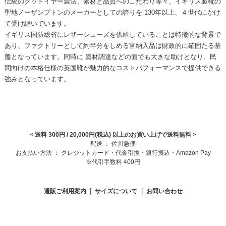
伝統のグッドイヤー製法、素材と品質へのこだわり等々、イギリス製靴の
聖地ノーザンプトンのメーカーとしての誇りを 130年以上、４世代にかけ
て受け継いでいます。
イギリス国防総省にレザーシューズを供給していることは特徴的な背景で
あり、ファクトリーとして約半分をしめる官納入品は財政的に確固たる基
盤となっています。同時に 資材調達などの面でも大きな助けとなり、民
間向けの本格仕様の英国靴が魅力的なコストパフォーマンスで提供できる
強みとなっています。
< 送料 300円 / 20,000円(税込) 以上のお買い上げで送料無料
>
配送 ： 佐川急便
お支払い方法 ： クレジットカード・代金引換・銀行振込・Amazon Pay
※代引手数料 400円
|
|
通販ご利用案内
サイズについて
お問い合わせ