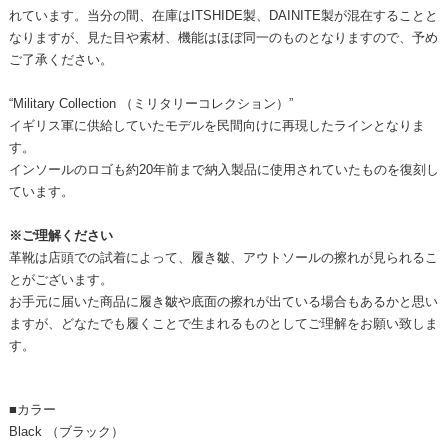
れています。当分の間、在庫はITSHIDE製、DAINITE製が混在することと
なりますが、見た目や素材、機能はほぼ同一のものとなりますので、予め
ご了承ください。
“Military Collection （ミリタリーコレクション）”
イギリス軍に供給していたモデルを民間向けに再現したラインとなりま
す。
インソールのロゴも約20年前まで納入製品に使用されていたものを復刻し
ています。
※ご理解ください
革靴は店頭での試着によって、履き皺、アウトソールの擦れが見られるこ
とがございます。
お手元に届いた商品に履き皺や底面の擦れが出ている場合もあるかと思い
ますが、どなたでも履くことで生まれるものとしてご理解をお願い致しま
す。
■カラー
Black （ブラック）