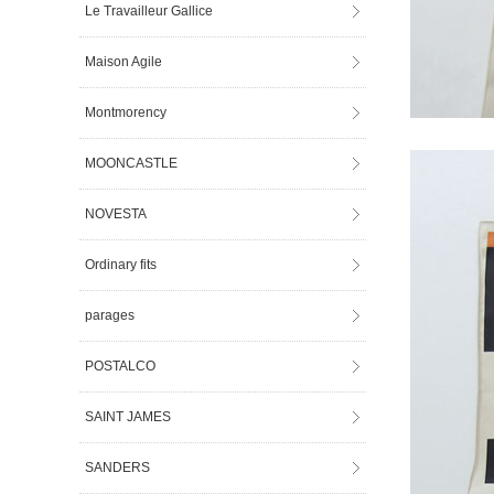
Le Travailleur Gallice
Maison Agile
Montmorency
MOONCASTLE
NOVESTA
Ordinary fits
parages
POSTALCO
SAINT JAMES
SANDERS