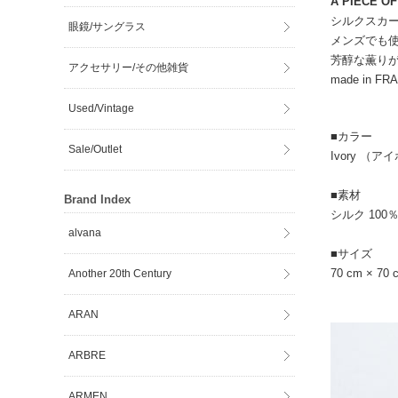
A PIECE OF 
シルクスカ
眼鏡/サングラス
メンズでも
芳醇な薫り
アクセサリー/その他雑貨
made in FR
Used/Vintage
■カラー
Sale/Outlet
Ivory （ア
■素材
Brand Index
シルク 100
alvana
■サイズ
70 cm × 70 
Another 20th Century
ARAN
ARBRE
ARMEN