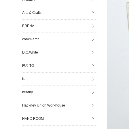
Arts & Crafts
BRENA
comm.arch.
D.C.White
FUJITO
KaILI
kearny
Hackney Union Workhouse
HAND ROOM