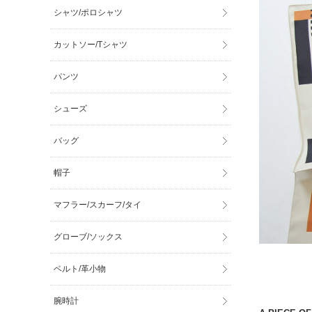
シャツ/ポロシャツ
カットソー/Tシャツ
パンツ
シューズ
バッグ
帽子
マフラー/スカーフ/タイ
グローブ/ソックス
ベルト/革小物
腕時計