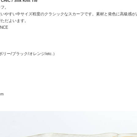
CHIC / Silk Knit Tie
ーフ。
使いやすい中サイズ程度のクラシックなスカーフです。素材と発色に高級感が
がただよいます。
ANCE
イボリー/ブラック/オレンジ/etc.）
％
cm