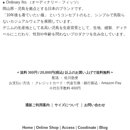
● Ordinary fits （オーディナリー・フィッツ）
岡山県・児島を拠点とする日本のブランドです。
「10年後も着ていたい服」 というコンセプトのもと、シンプルで気取ら
ないカジュアルウェアを展開しています。
デニムの生産地として名高い児島を生産背景として、生地、縫製、ディテ
ールにこだわり、性別や年齢を問わないプロダクツを生み出しています。
< 送料 300円 / 20,000円(税込) 以上のお買い上げで送料無料
>
配送 ： 佐川急便
お支払い方法 ： クレジットカード・代金引換・銀行振込・Amazon Pay
※代引手数料 400円
|
|
通販ご利用案内
サイズについて
お問い合わせ
Home
|
Online Shop
|
Access
|
Coodinate
|
Blog