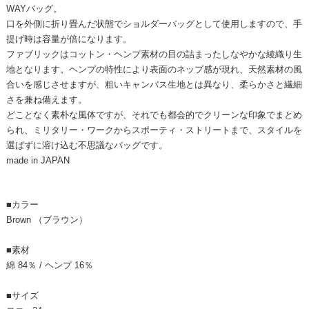
WAYバッグ。
口を外側に折り畳んだ状態でショルダーバッグとして使用しますので、手
提げ時は容量が倍になります。
ファブリックはコットン・ヘンプ素材の目の詰まったしなやかな綾織り生
地となります。ヘンプの特性により表面のネップ感が現れ、天然素材の風
合いを感じさせますが、粗いキャンバス生地とは異なり、柔らかさと繊細
さを兼ね備えます。
どことなく素朴な風体ですが、それでも都会的でクリーンな印象でまとめ
られ、ミリタリー・ワークからスポーティ・ストリートまで、スタイルを
選ばずに溶け込む不思議なバッグです。
made in JAPAN
■カラー
Brown （ブラウン）
■素材
綿 84％ / ヘンプ 16％
■サイズ