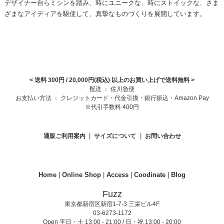
デザイナー自らミシンを踏み、時にユニークな、時にストイックな、さま
ざまなアイディアを駆使して、真摯なものづくりを展開しています。
< 送料 300円 / 20,000円(税込) 以上のお買い上げで送料無料
>
配送 ： 佐川急便
お支払い方法 ： クレジットカード・代金引換・銀行振込・Amazon Pay
※代引手数料 400円
|
|
通販ご利用案内
サイズについて
お問い合わせ
Home
|
Online Shop
|
Access
|
Coodinate
|
Blog
Fuzz
東京都新宿区新宿1-7-3 三栄ビル4F
03-6273-1172
Open 平日・土 13:00 - 21:00 / 日・祝 13:00 - 20:00