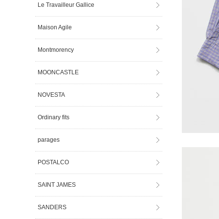
Le Travailleur Gallice
Maison Agile
Montmorency
MOONCASTLE
NOVESTA
Ordinary fits
parages
POSTALCO
SAINT JAMES
SANDERS