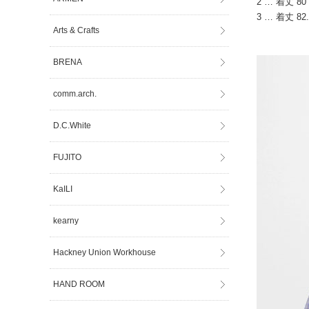
2 … 着丈 80 
3 … 着丈 82.
Arts & Crafts
BRENA
comm.arch.
D.C.White
FUJITO
KaILI
kearny
Hackney Union Workhouse
HAND ROOM