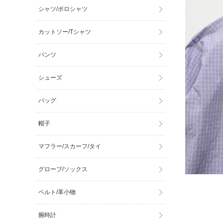
シャツ/ポロシャツ
カットソー/Tシャツ
パンツ
シューズ
バッグ
帽子
マフラー/スカーフ/タイ
グローブ/ソックス
ベルト/革小物
腕時計