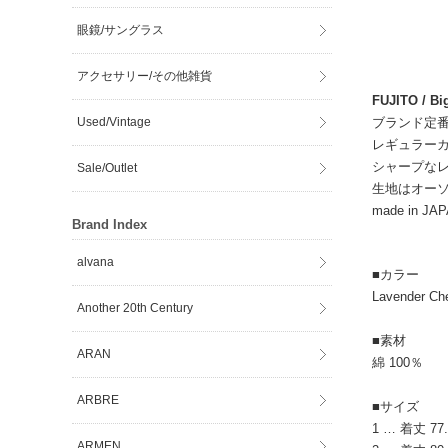
眼鏡/サングラス
アクセサリー/その他雑貨
FUJITO / Big
Used/Vintage
ブランド定
レギュラー
シャープな
Sale/Outlet
生地はオー
made in JA
Brand Index
alvana
■カラー
Lavender
Another 20th Century
■素材
ARAN
綿 100％
ARBRE
■サイズ
1 … 着丈 77.
ARMEN