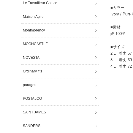
Le Travailleur Gallice
■カラー
Ivory / Pure 
Maison Agile
■素材
Montmorency
綿 100％
MOONCASTLE
■サイズ
2 … 着丈 67 
NOVESTA
3 … 着丈 69.
4 … 着丈 72 
Ordinary fits
parages
POSTALCO
SAINT JAMES
SANDERS