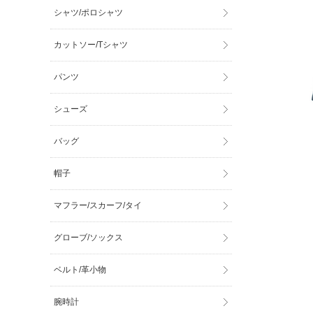
シャツ/ポロシャツ
カットソー/Tシャツ
パンツ
シューズ
バッグ
帽子
マフラー/スカーフ/タイ
グローブ/ソックス
ベルト/革小物
腕時計