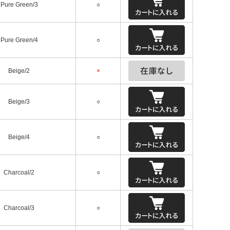
Pure Green/3
○
Pure Green/4
○
Beige/2
×
Beige/3
○
Beige/4
○
Charcoal/2
○
Charcoal/3
○