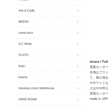
Arts & Crafts
BRENA
comm.arch.
D.C.White
FUJITO
alvana / Fa
KaILI
背面センタ
生地はブラン
kearny
て、着心地
ややワイド
ズはやや抑
Hackney Union Workhouse
背面センタ
made in JA
HAND ROOM