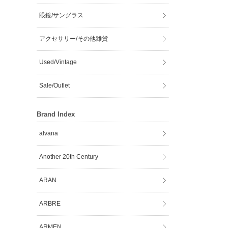
眼鏡/サングラス
アクセサリー/その他雑貨
Used/Vintage
Sale/Outlet
Brand Index
alvana
Another 20th Century
ARAN
ARBRE
ARMEN