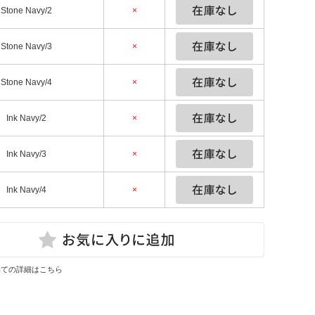
Stone Navy/2
×
Stone Navy/3
×
Stone Navy/4
×
Ink Navy/2
×
Ink Navy/3
×
Ink Navy/4
×
いての詳細はこちら