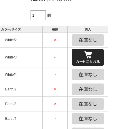
個
カラー/サイズ
在庫
購入
White/2
×
White/3
○
White/4
×
Earth/2
×
Earth/3
×
Earth/4
×