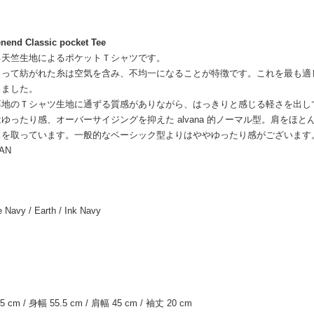
enend Classic pocket Tee
る天竺生地によるポケットＴシャツです。
よって紡がれた糸は空気を含み、不均一になることが特徴です。これを最も適
しました。
厚地のＴシャツ生地に通ずる質感がありながら、はっきりと感じる軽さを出し
ゆったり感、オーバーサイジングを抑えた alvana 的ノーマル型。肩を
スを取っています。一般的なベーシック型よりはややゆったり感がございます
PAN
e Navy / Earth / Ink Navy
5 cm / 身幅 55.5 cm / 肩幅 45 cm / 袖丈 20 cm