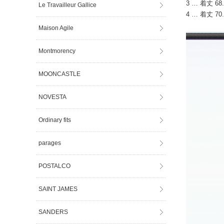
3 … 着丈 68.
Le Travailleur Gallice
4 … 着丈 70.
Maison Agile
Montmorency
MOONCASTLE
NOVESTA
Ordinary fits
parages
POSTALCO
SAINT JAMES
SANDERS