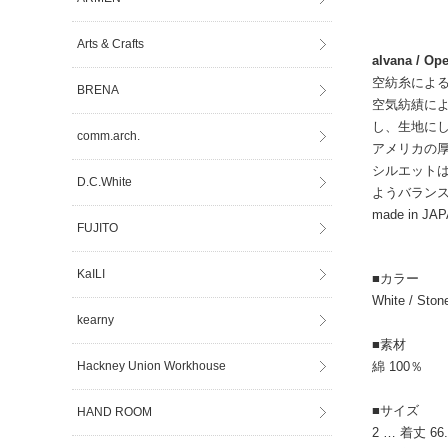
Arts & Crafts
alvana / Op
空紡糸によ
BRENA
空気紡績に
し、生地に
comm.arch.
アメリカの
シルエットは
D.C.White
ようバラン
made in JA
FUJITO
KaILI
■カラー
White / Ston
kearny
■素材
Hackney Union Workhouse
綿 100％
■サイズ
HAND ROOM
2 … 着丈 66.