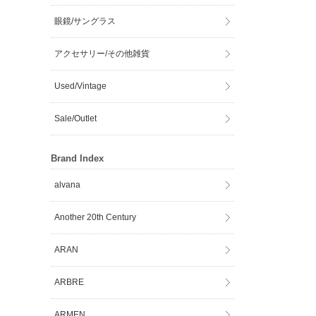
眼鏡/サングラス
アクセサリー/その他雑貨
Used/Vintage
Sale/Outlet
Brand Index
alvana
Another 20th Century
ARAN
ARBRE
ARMEN